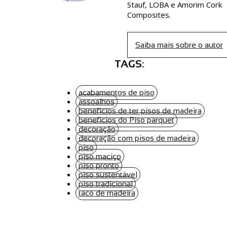
Stauf, LOBA e Amorim Cork
Composites.
Saiba mais sobre o autor
TAGS:
acabamentos de piso
assoalhos
benefícios de ter pisos de madeira
benefícios do Piso parquet
decoração
decoração com pisos de madeira
piso
piso maciço
piso pronto
piso sustentável
piso tradicional
taco de madeira