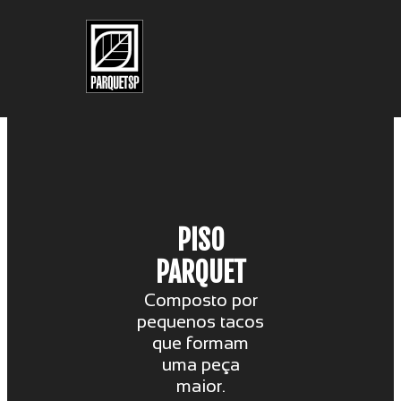
Pular para o conteúdo principal
Pular para o rodapé
PISO
PARQUET
Composto por
pequenos tacos
que formam
uma peça
maior.