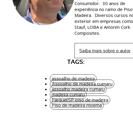
Consumidor. 30 anos de
experiência no ramo de Piso
Madeira. Diversos cursos n
exterior em empresas com
Stauf, LOBA e Amorim Cork
Composites.
Saiba mais sobre o autor
TAGS:
assoalho de madeira
Assoalho de madeira cumaru
assoalho madeira cumaru
madeira cumaru
ParquetSP piso de madeira
Piso de madeira moema