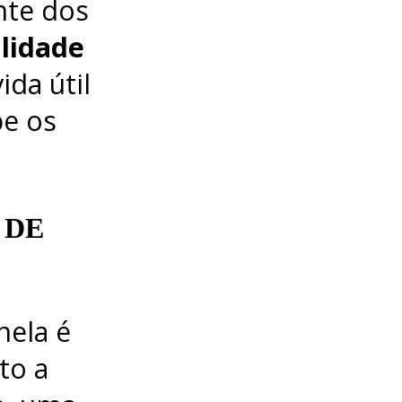
nte dos
lidade
ida útil
be os
 DE
nela é
to a