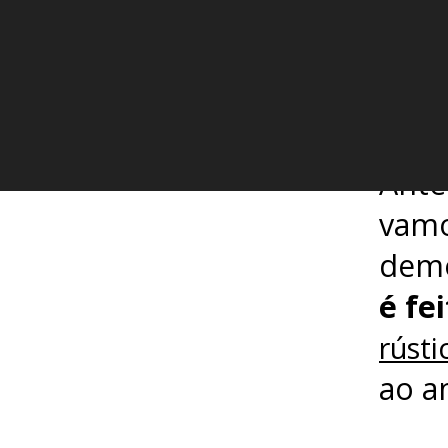
As
A O
Ante
vamo
demo
é fe
rústi
ao a