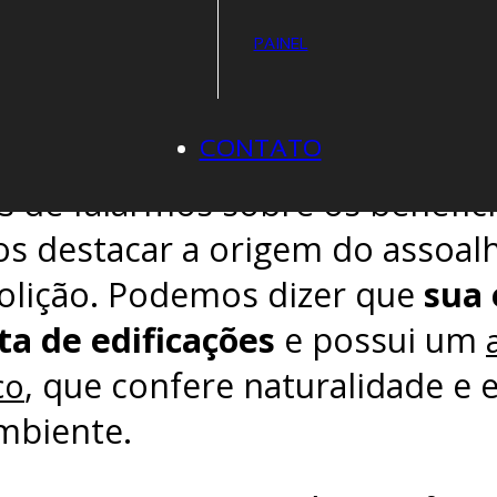
soalho de Demolição, clicando aq
PAINEL
RIGEM DO ASSOALHO DEMO
CONTATO
s de falarmos sobre os benefíci
s destacar a origem do assoal
lição. Podemos dizer que
sua 
ita de edificações
e possui um
, que confere naturalidade e 
co
mbiente.