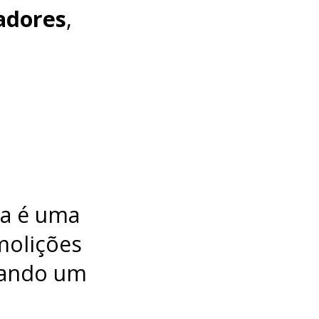
adores
,
la é uma
molições
nando um