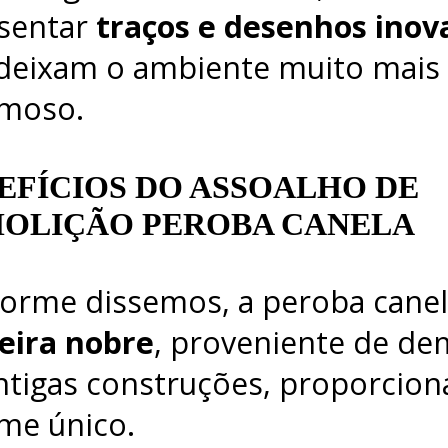
sentar
traços e desenhos inov
deixam o ambiente muito mais
moso.
EFÍCIOS DO ASSOALHO DE
OLIÇÃO PEROBA CANELA
orme dissemos, a peroba cane
ira nobre
, proveniente de de
ntigas construções, proporcio
me único.