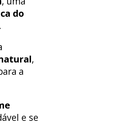
a
, uma
ca do
.
a
natural
,
para a
me
dável e se