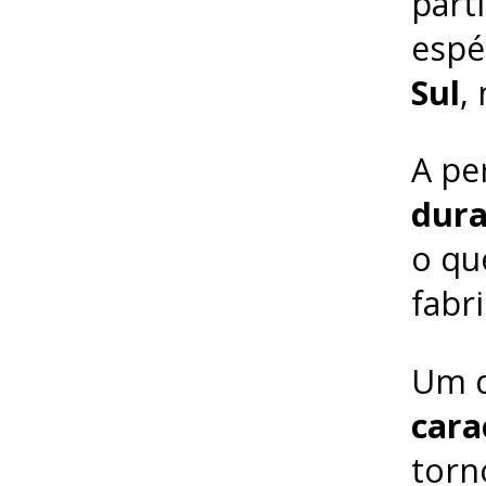
part
espé
Sul
,
A pe
dura
o qu
fabr
Um d
cara
torn