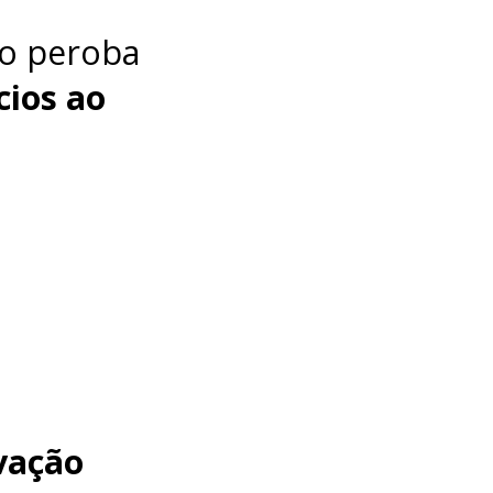
ão peroba
cios ao
vação