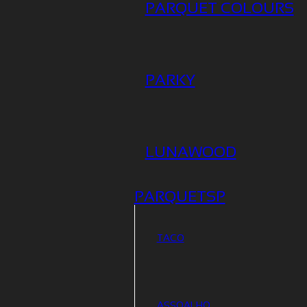
PARQUET COLOURS
PARKY
Assoalho de Madeira
LUNAWOOD
EFÍCIOS DO ASSOALHO DE DEMOLIÇÃO PE
LA
PARQUETSP
Tempo de leitura: 3
Atualizado em: 10/01/2024 |
TACO
ário
ASSOALHO