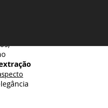
ui!
LIÇÃO
os,
ho
extração
aspecto
elegância