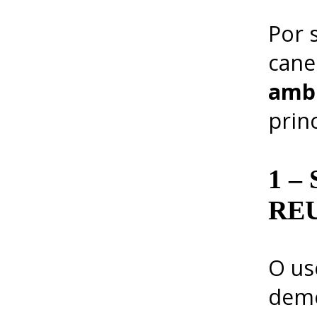
Por 
cane
amb
prin
1 –
RE
O us
demo