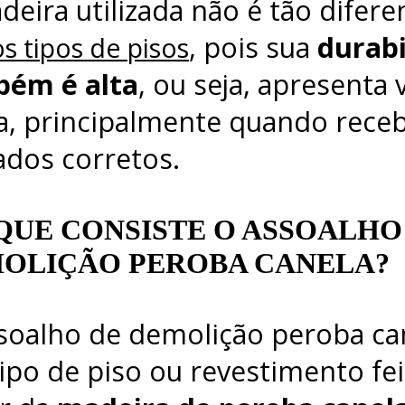
deira utilizada não é tão difere
, pois sua
durabi
s tipos de pisos
ém é alta
, ou seja, apresenta v
a, principalmente quando rece
ados corretos.
QUE CONSISTE O ASSOALHO
OLIÇÃO PEROBA CANELA?
soalho de demolição peroba ca
ipo de piso ou revestimento fei