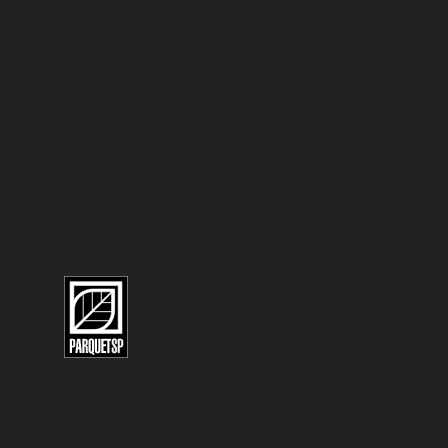
5 BEN
CANE
Sum