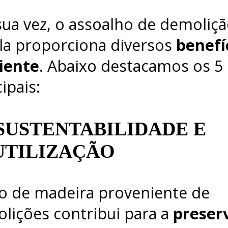
sua vez, o assoalho de demoliç
la proporciona diversos
benefí
iente
. Abaixo destacamos os 5
cipais:
 SUSTENTABILIDADE E
UTILIZAÇÃO
o de madeira proveniente de
lições contribui para a
preser