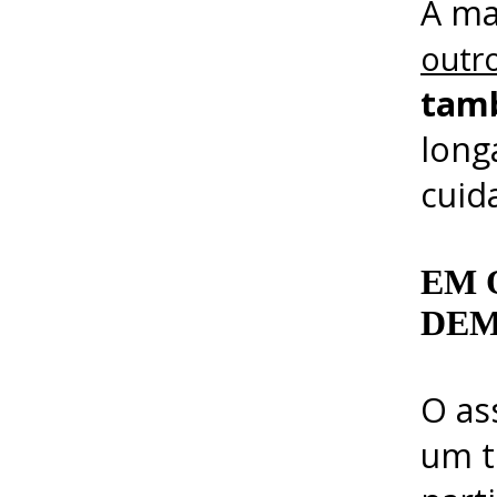
A ma
outro
tamb
long
cuid
EM 
DEM
O as
um t