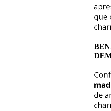
apre
que 
char
BEN
DEM
Conf
made
de a
char