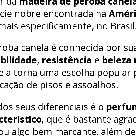
ir da
madeira de peroba canel
cie nobre encontrada na
Améri
 mais especificamente, no Brasil
roba canela é conhecida por su
bilidade
,
resistência
e
beleza 
e a torna uma escolha popular 
icação de pisos e assoalhos.
os seus diferenciais é o
perfu
cterístico
, que é bastante agra
ou algo bem marcante, além de