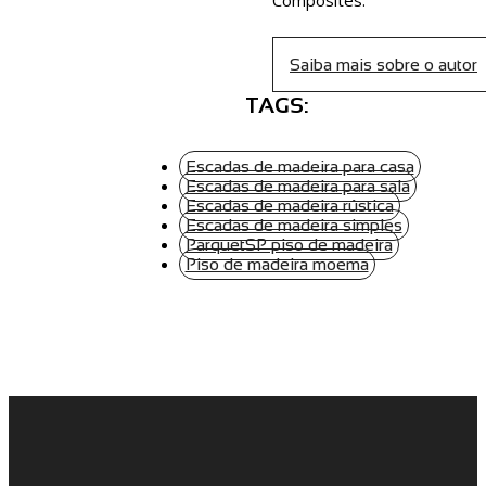
Composites.
Saiba mais sobre o autor
TAGS:
Escadas de madeira para casa
Escadas de madeira para sala
Escadas de madeira rústica
Escadas de madeira simples
ParquetSP piso de madeira
Piso de madeira moema