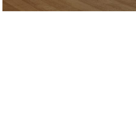
39 ANOS DE EX
comercializand
bem equipada 