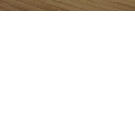
PERIÊNCIA
o o sonho da sua casa
e decorada.