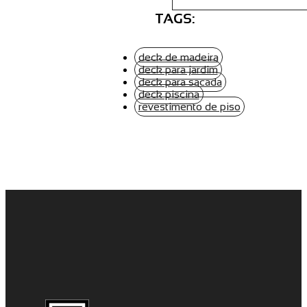
TAGS:
deck de madeira
deck para jardim
deck para sacada
deck piscina
revestimento de piso