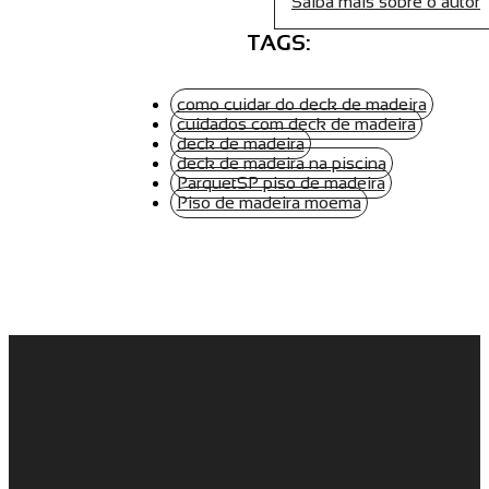
Saiba mais sobre o autor
TAGS:
como cuidar do deck de madeira
cuidados com deck de madeira
deck de madeira
deck de madeira na piscina
ParquetSP piso de madeira
Piso de madeira moema