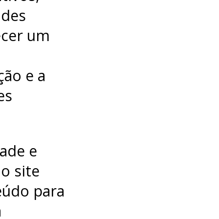
ades
ecer um
ção e a
es
dade e
o site
eúdo para
a