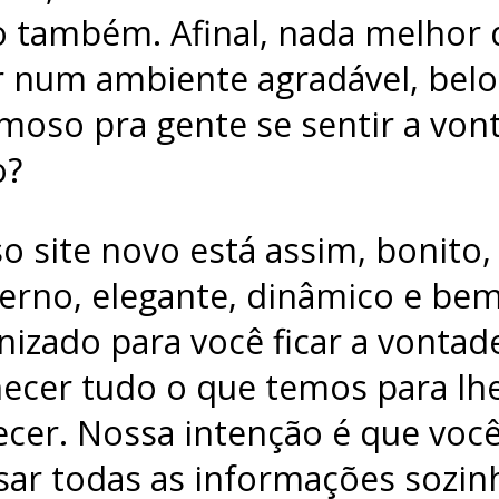
o também. Afinal, nada melhor
r num ambiente agradável, belo
moso pra gente se sentir a von
o?
o site novo está assim, bonito,
rno, elegante, dinâmico e be
nizado para você ficar a vontad
ecer tudo o que temos para lh
ecer. Nossa intenção é que voc
sar todas as informações sozin