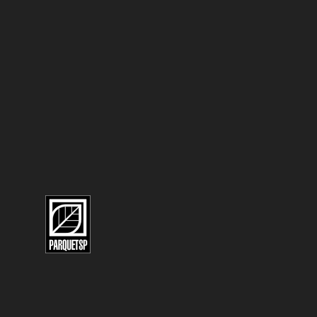
Quem
Uma 
auto
conf
aspe
pens
tamb
traz
O Q
PAR