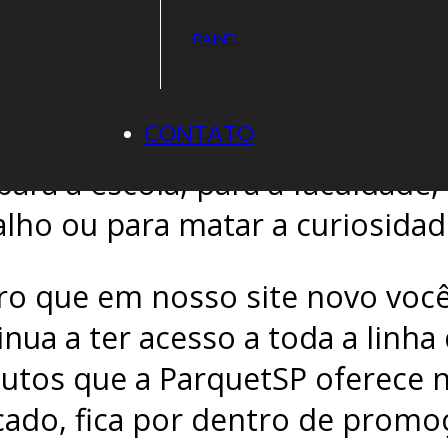
 quem deseja conhecer mais so
PAINEL
ira, espécies, cuidadosos com
rial, conhecer as linhas que ex
CONTATO
mesmo para fazer pesquisas téc
para a escola, para a faculdade,
alho ou para matar a curiosidad
aro que em nosso site novo voc
inua a ter acesso a toda a linha
utos que a ParquetSP oferece 
ado, fica por dentro de promo