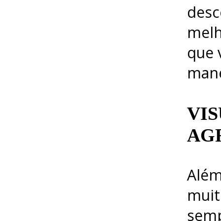
desc
melh
que 
mane
VIS
AG
Além
muit
semp