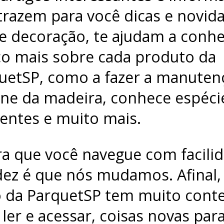
trazem para você dicas e novid
e decoração, te ajudam a conh
o mais sobre cada produto da
uetSP, como a fazer a manuten
ene da madeira, conhece espéci
rentes e muito mais.
ra que você navegue com facili
dez é que nós mudamos. Afinal, 
 da ParquetSP tem muito cont
 ler e acessar, coisas novas par