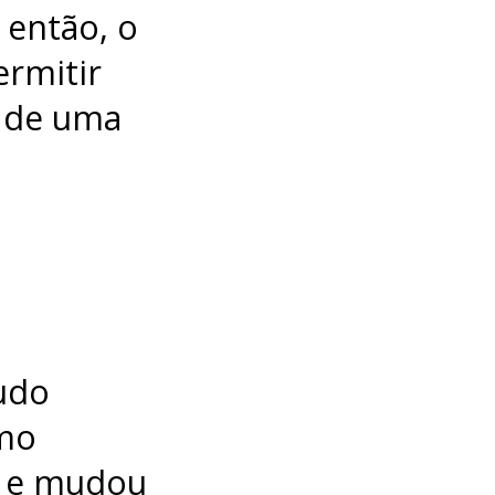
 então, o
ermitir
o de uma
tudo
omo
l e mudou