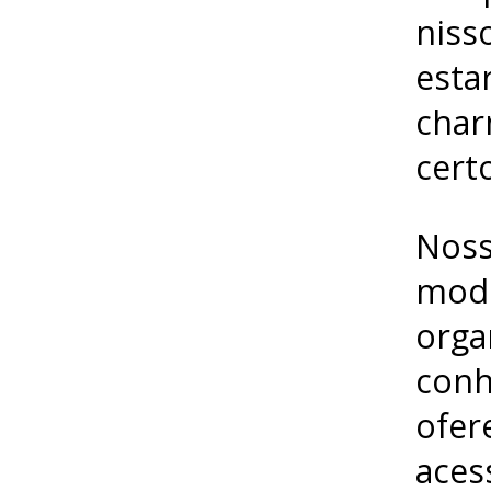
niss
esta
char
cert
Noss
mode
orga
conh
ofer
aces