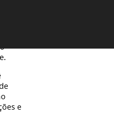
bre a
 esse
istem e
nicas,
 o
e.
ê
 de
no
ções e