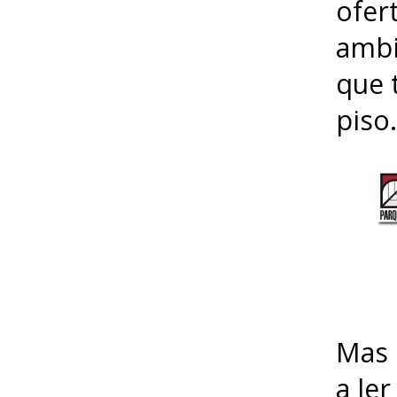
ofer
ambi
que 
piso.
Mas 
a le