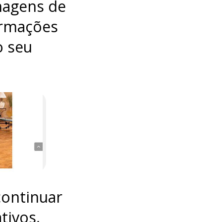
imagens de
ormações
o seu
continuar
tivos,