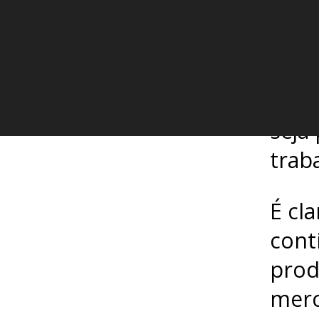
para
made
mate
até 
seja 
trab
É cl
cont
prod
merc