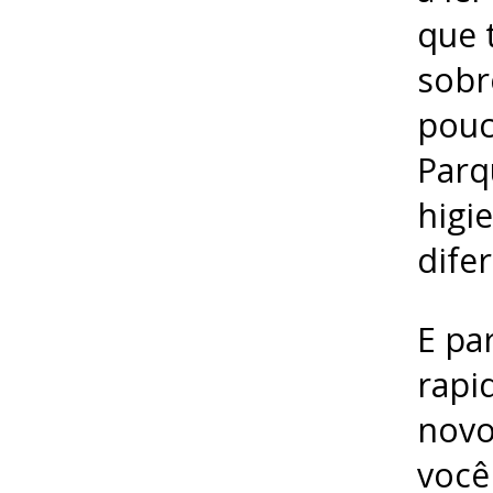
que 
sobr
pouc
Parq
higi
dife
E pa
rapi
novo
você