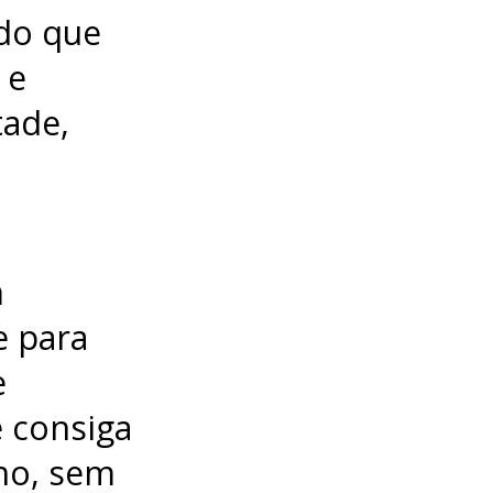
 do que
 e
tade,
m
e para
e
ê consiga
ho, sem