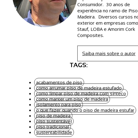
Consumidor. 30 anos de
experiência no ramo de Piso
Madeira. Diversos cursos n
exterior em empresas com
Stauf, LOBA e Amorim Cork
Composites.
Saiba mais sobre o autor
TAGS:
acabamentos de piso
como arrumar piso de madeira estufado
como limpar piso de madeira com sinteco
como manter um piso de madeira
isolamento para piso
o que fazer quando o piso de madeira estufar
piso de madeira
piso sustentável
piso tradicional
sustentabilidade