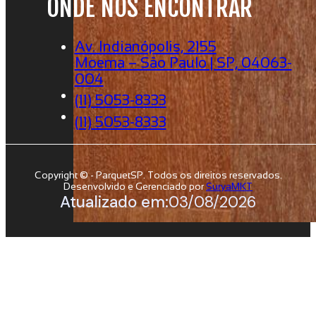
ONDE NOS ENCONTRAR
Av. Indianópolis, 2155
Moema – São Paulo | SP, 04063-
004
(11) 5053-8333
(11) 5053-8333
Copyright © - ParquetSP. Todos os direitos reservados.
Desenvolvido e Gerenciado por
SuryaMKT
Atualizado em:
03/08/2026